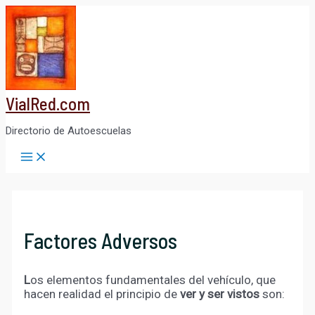
Ir
al
contenido
VialRed.com
Directorio de Autoescuelas
Main
Menu
Factores Adversos
L
os elementos fundamentales del vehículo, que
hacen realidad el principio de
ver y ser vistos
son: