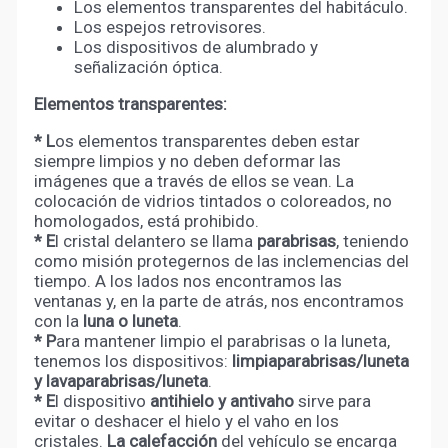
Los elementos transparentes del habitáculo.
Los espejos retrovisores.
Los dispositivos de alumbrado y
señalización óptica.
Elementos transparentes:
* L
os elementos transparentes deben estar
siempre limpios y no deben deformar las
imágenes que a través de ellos se vean. La
colocación de vidrios tintados o coloreados, no
homologados, está prohibido.
* E
l cristal delantero se llama
parabrisas
, teniendo
como misión protegernos de las inclemencias del
tiempo. A los lados nos encontramos las
ventanas y, en la parte de atrás, nos encontramos
con la
luna o luneta
.
* P
ara mantener limpio el parabrisas o la luneta,
tenemos los dispositivos:
limpiaparabrisas/luneta
y lavaparabrisas/luneta
.
* E
l dispositivo
antihielo y antivaho
sirve para
evitar o deshacer el hielo y el vaho en los
cristales.
La calefacción
del vehículo se encarga