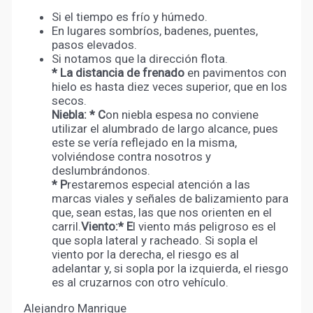
Si el tiempo es frío y húmedo.
En lugares sombríos, badenes, puentes,
pasos elevados.
Si notamos que la dirección flota.
* La distancia de frenado
en pavimentos con
hielo es hasta diez veces superior, que en los
secos.
Niebla:
* C
on niebla espesa no conviene
utilizar el alumbrado de largo alcance, pues
este se vería reflejado en la misma,
volviéndose contra nosotros y
deslumbrándonos.
* P
restaremos especial atención a las
marcas viales y señales de balizamiento para
que, sean estas, las que nos orienten en el
carril.
Viento:
* E
l viento más peligroso es el
que sopla lateral y racheado. Si sopla el
viento por la derecha, el riesgo es al
adelantar y, si sopla por la izquierda, el riesgo
es al cruzarnos con otro vehículo.
Alejandro Manrique