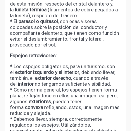
de esta misión, respecto del cristal delantero y,
la
luneta térmica
(filamentos de cobre pegados a
la luneta), respecto del trasero
* El parasol o quitasol
, son esas viseras
colocadas sobre la posición del conductor y
acompañante delantero, que tienen como función
evitar el deslumbramiento, frontal y lateral,
provocado por el sol.
Espejos retrovisores:
* L
os espejos obligatorios, para un turismo, son
el
exterior izquierdo y el interior
, debiendo llevar,
también, el
exterior derecho
, cuando a través
del
interior
no tengamos suficiente visibilidad.
* C
omo norma general, los espejos tienen forma
plana, reflejándose en ellos una imagen real pero,
algunos
exteriores
, pueden tener
forma
convexa
reflejando, estos, una imagen más
reducida y alejada.
* D
ebemos llevar, siempre, correctamente
regulados los espejos. Utilizándolos,
principalmente, antes de abandonar el vehículo ó