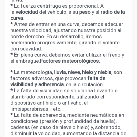
* L
a fuerza centrífuga es proporcional: A
la
velocidad
del vehículo, a su
peso
y al
radio de la
curva
.
* A
ntes de entrar en una curva, debemos adecuar
nuestra velocidad, ajustando nuestra posición al
borde derecho. En su desarrollo, iremos
acelerando progresivamente, girando el volante
con suavidad.
* E
n plena curva, debemos evitar utilizar el freno y
el embrague.
Factores meteorológicos:
* L
a meteorología,
lluvia, nieve, hielo y niebla
, son
factores adversos, que provocan
falta de
visibilidad y adherencia
, en la circulación.
* L
a falta de visibilidad se soluciona llevando el
alumbrado correspondiente, utilizando el
dispositivo antihielo o antivaho, el
limpiaparabrisas… etc.
* L
a falta de adherencia, mediante neumáticos en
condiciones (presión y profundidad de huella),
cadenas (en caso de nieve o hielo) y, sobre todo,
disminuir la velocidad, aumentando la distancia de