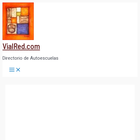
Ir
al
contenido
VialRed.com
Directorio de Autoescuelas
Main
Menu