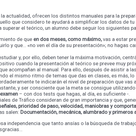
a actualidad, ofrecen los distintos manuales para la prepara
uello que considero te ayudará a simplificar los datos de tu
superar el teórico, un alumno debe seguir los siguientes p
cimiento de que
en dos meses, como máximo,
vas a estar pre
irlo y que… «no ven el día de su presentación»; no hagas cas
studiar y, por ello, deben tener la máxima motivación, cen
positivo cuando la presentación al teórico se prevee muy pró
ue acompañan al manual. Para ello, después de asistir a las
iendo el mismo ritmo de temas que das en clases, es más, l
erdaderamente te indicarán el nivel de preparación que vas 
nstante, y ser consciente que la meta se consigue utilizando
e examen
– con dos tests que hagas, al día, es suficiente -.
iales de Tráfico consideran de gran importancia y que, gene
, señales, prioridad de paso, velocidad, maniobras y comport
as salen:
Documentación, mecánica, alumbrado y primeros a
r esa independencia que tanto ansías o la búsqueda de traba
esgracias…